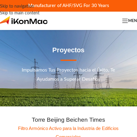
Manufacturer of AHF/SVG For 30 Years
Skip to navigation
Skip to main content
ME
Proyectos
Impulsamos Tus Proyectos hacia el Éxito, Te
Ayudamos a Superar Desafíos
Torre Beijing Beichen Times
Filtro Armónico Activo para la Industria de Edificios
Comerciales