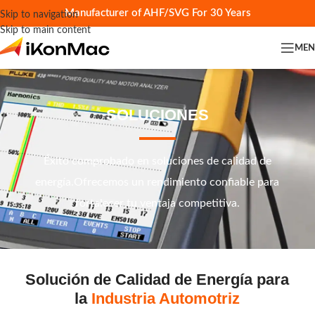
Manufacturer of AHF/SVG For 30 Years
Skip to navigation
Skip to main content
ME
SOLUCIONES
Éxito comprobado en soluciones de calidad de
energía.Ofrecemos un rendimiento confiable para
fortalecer tu ventaja competitiva.
Solución de Calidad de Energía para
la
Industria Automotriz